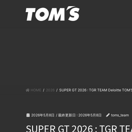
コ
ナ
ン
ビ
テ
ゲ
ン
ー
ツ
シ
に
ョ
移
ン
動
に
移
動
HOME
2026
SUPER GT 2026 : TGR TEAM Deloitte
2026年5月8日
/ 最終更新日 :
2026年5月8日
toms_team
SUPER GT 2026 : TGR T