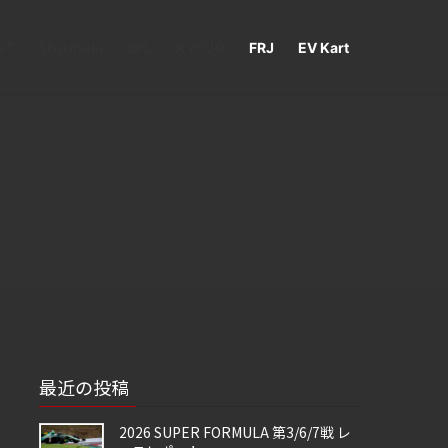
GT
SFormula
SFL
KYOJO
FRJ
EV Kart
最近の投稿
2026 SUPER FORMULA 第3/6/7戦 レ