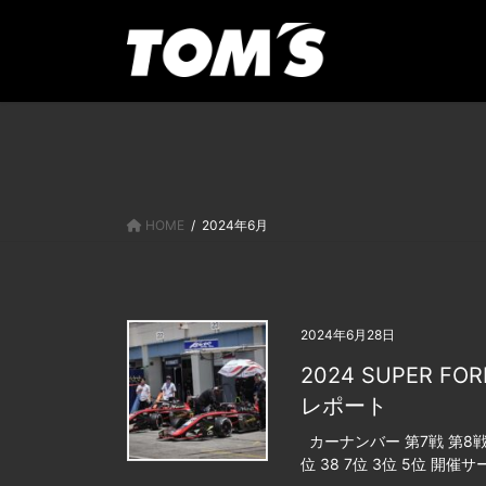
コ
ナ
ン
ビ
テ
ゲ
ン
ー
ツ
シ
に
ョ
移
ン
動
に
移
HOME
2024年6月
動
2024年6月28日
2024 SUPER FO
レポート
カーナンバー 第7戦 第8戦 第9
位 38 7位 3位 5位 開